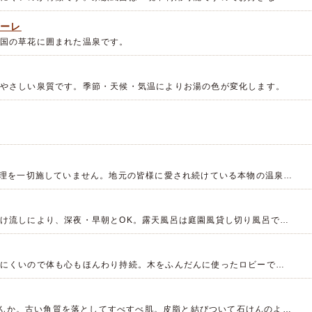
デーレ
国の草花に囲まれた温泉です。
やさしい泉質です。季節・天候・気温によりお湯の色が変化します。
処理を一切施していません。地元の皆様に愛され続けている本物の温泉…
け流しにより、深夜・早朝とOK。露天風呂は庭園風貸し切り風呂で…
にくいので体も心もほんわり持続。木をふんだんに使ったロビーで…
ませんか。古い角質を落としてすべすべ肌。皮脂と結びついて石けんのよ…