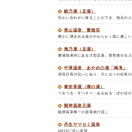
鮪乃湯（足湯）
向かい合わせに座ることができ、地元の人
美山温泉 愛徳荘
豊かに湧き出る湯がやわらかく肌に優しい
海乃湯（足湯）
勝浦漁港内にある大型足湯。那智港を出入
中津温泉 あやめの湯「鳴滝」
清流日高川沿いにあり、川と山々の自然の
箸折茶屋（禊の湯）
つるつる・すべすべ・ぬるぬる・ぽかぽか
龍神温泉元湯
龍神温泉唯一の源泉掛け流し
丹生ヤマセミ温泉
pH10に近い泉質