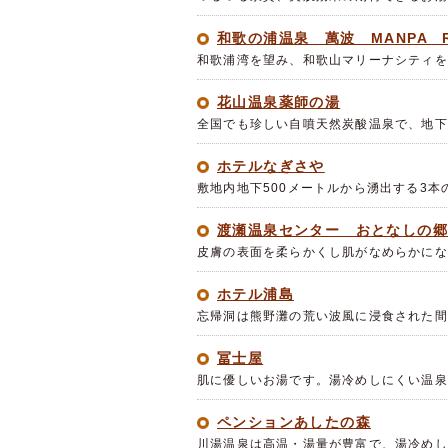
和歌の浦温泉 萬波 MANPA R
和歌浦湾を望み、和歌山マリーナシティを
花山温泉薬師の湯
全国でも珍しい自噴天然炭酸温泉で、地下
ホテルなぎさや
敷地内地下500メートルから湧出する3
渡瀬温泉センター おとなしの郷
皮膚の表面を柔らかくし肌がなめらかにな
ホテル浦島
忘帰洞は熊野灘の荒い波風に浸食された間
冨士屋
肌に優しいお湯です。湯冷めしにくい温泉
ペンションあしたの森
川湯温泉は高温・湯量が豊富で、湯冷めし