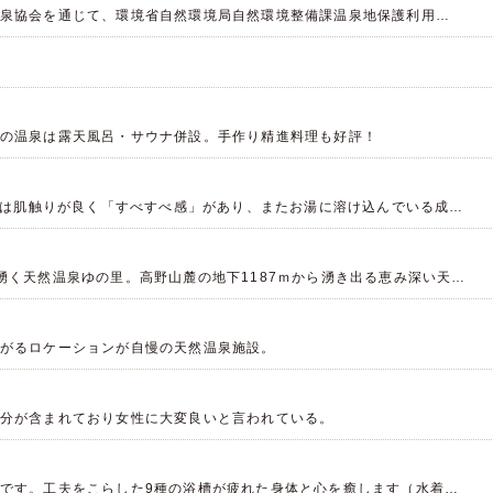
泉協会を通じて、環境省自然環境局自然環境整備課温泉地保護利用…
の温泉は露天風呂・サウナ併設。手作り精進料理も好評！
浴中は肌触りが良く「すべすべ感」があり、またお湯に溶け込んでいる成…
湧く天然温泉ゆの里。高野山麓の地下1187ｍから湧き出る恵み深い天…
がるロケーションが自慢の天然温泉施設。
分が含まれており女性に大変良いと言われている。
です。工夫をこらした9種の浴槽が疲れた身体と心を癒します（水着…