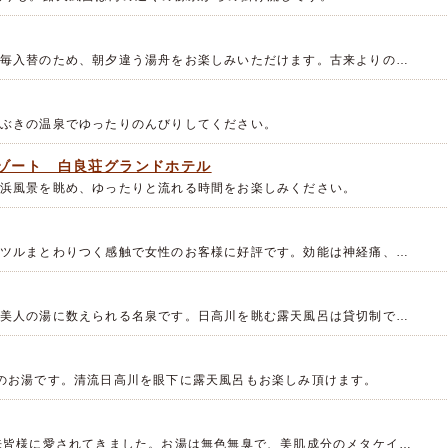
毎入替のため、朝夕違う湯舟をお楽しみいただけます。古来よりの…
ぶきの温泉でゆったりのんびりしてください。
ゾート 白良荘グランドホテル
浜風景を眺め、ゆったりと流れる時間をお楽しみください。
ツルまとわりつく感触で女性のお客様に好評です。効能は神経痛、…
美人の湯に数えられる名泉です。日高川を眺む露天風呂は貸切制で…
のお湯です。清流日高川を眼下に露天風呂もお楽しみ頂けます。
来皆様に愛されてきました。お湯は無色無臭で、美肌成分のメタケイ…