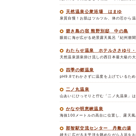
天然温泉公衆浴場 はまゆ
泉質自慢！お肌はツルツル、体の芯から温
碧き島の宿 熊野別邸 中の島
眼前に海が広がる絶景露天風呂『紀州潮聞
わたらせ温泉 ホテルささゆり
天然温泉源泉掛け流しの西日本最大級の大
四季の郷温泉
pH9.8でわかさずに温度を上げている
二ノ丸温泉
山あいにひっそりと佇む「二ノ丸温泉」は
かなや明恵峡温泉
海抜100メートルの高台に位置し、露天
那智駅交流センター 丹敷の湯
雄大に広がる太平洋を眺めながら入浴をお