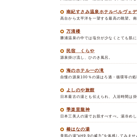
南紀すさみ温泉ホテルベルヴェ
高台から太平洋を一望する最高の眺望。南
万清楼
勝浦温泉の中では塩分が少なくとても肌に
民宿 くらや
源泉掛け流し、ひのき風呂。
海のホテル一の滝
自慢の源泉100％の湯はろ過・循環等の
よしのや旅館
日本最古の湯とも伝えられ、入浴時間は掛
季楽里龍神
日本三美人の湯でお肌すべすべ。湯冷めし
椿はなの湯
美肌の湯"pH9.9の威力"を体感してみ