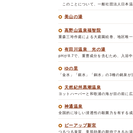
このことについて、一般社団法人日本温
美山の湯
高野山温泉福智院
重森三玲作庭による大庭園絵巻、地区唯一
有田川温泉 光の湯
pHが8.7で、重曹成分を含むため、入
ゆの里
「金水」「銀水」「銅水」の3種の銘泉が
天然紀州黒潮温泉
ヨットハーバーと和歌浦の海が目の前に広
神通温泉
全国的に珍しい浸透性の殺菌力を有する成
ピーアップ新宮
つるつる泉質、美肌効果の期待できるお湯