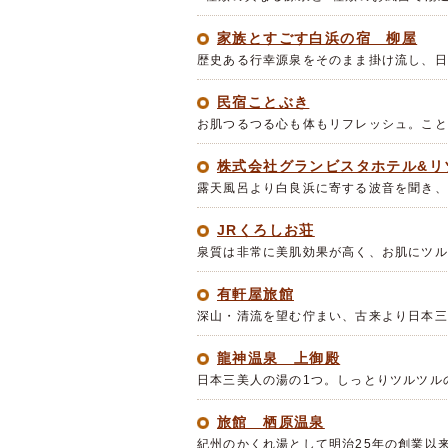
家族とすごす白浜の宿 柳屋
歴史ある行幸源泉をそのまま掛け流し、日
民宿ことぶき
お肌つるつる心も体もリフレッシュ。こと
株式会社グランビスタホテル&リ
露天風呂より白良浜に寄する波音を聞き、
JRくろしお荘
泉質は非常に美肌効果が高く、お肌にツル
有軒屋旅館
深山・清流を望む佇まい、古来より日本三
龍神温泉 上御殿
日本三美人の湯の1つ。しっとりツルツル
旅館 栖原温泉
紀州のかくれ湯として明治25年の創業以