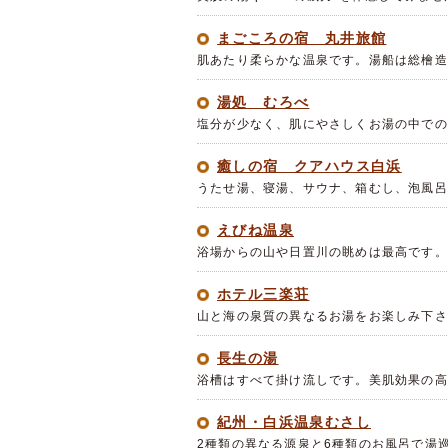
まごころの宿 丸井旅館
肌あたり柔らかな温泉です。湯船は総檜造
湯処 むろべ
塩分が少なく、肌にやさしくお湯の中での
癒しの宿 クアハウス白浜
うたせ湯、寝湯、サウナ、箱むし、泡風呂
えびね温泉
浴場からの山や日置川の眺めは最高です。
ホテル三楽荘
山と海の泉質の異なるお湯をお楽しみ下
長生の湯
浴槽はすべて掛け流しです。美肌効果の高
紀州・白浜温泉むさし
2種類の異なる源泉と6種類のお風呂で湯