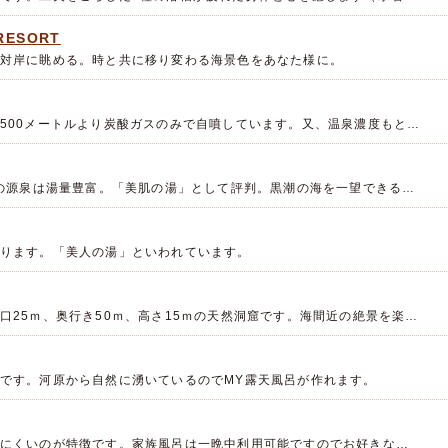
ESORT
対岸に眺める。時と共に移り変わる海景色をあなた様に。
500メートルより炭酸ガスのみで自噴しています。又、温泉濃度もと…
本の源泉は湯量豊富。「美肌の湯」として評判。黒潮の海を一望できる…
ります。「美人の湯」といわれています。
口25ｍ、奥行き50ｍ、高さ15ｍの天然洞窟です。海間近の絶景を楽…
です。河原から自然に湧いているのでMY露天風呂が作れます。
にくいのが特徴です。家族風呂は一晩中利用可能ですのでお好きな…