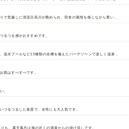
りで窓越しに清流日高川が眺められ、田舎の風情を感じながら寛い…
つるつる感がおすすめです。
、温水プールなど15種類の浴槽を備えたバーデゾーンで楽しく温泉…
お肌はすべすべです。
さい。
いつるつるした泉質で、女性にも大人気です。
巡りも。露天風呂は海の近くの源泉からの掛け流しです。