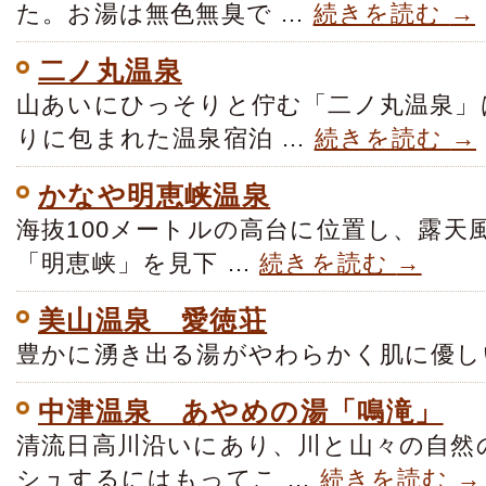
た。お湯は無色無臭で …
続きを読む
→
二ノ丸温泉
山あいにひっそりと佇む「二ノ丸温泉」
りに包まれた温泉宿泊 …
続きを読む
→
かなや明恵峡温泉
海抜100メートルの高台に位置し、露天
「明恵峡」を見下 …
続きを読む
→
美山温泉 愛徳荘
豊かに湧き出る湯がやわらかく肌に優し
中津温泉 あやめの湯「鳴滝」
清流日高川沿いにあり、川と山々の自然
シュするにはもってこ …
続きを読む
→