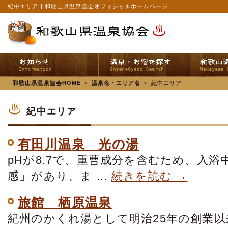
紀中エリア | 和歌山県温泉協会オフィシャルホームページ
和歌山県温泉協会HOME
＞
温泉名・エリア名
＞
紀中エリア
紀中エリア
有田川温泉 光の湯
pHが8.7で、重曹成分を含むため、入
感」があり、ま …
続きを読む
→
旅館 栖原温泉
紀州のかくれ湯として明治25年の創業