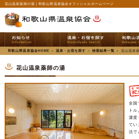
花山温泉薬師の湯 | 和歌山県温泉協会オフィシャルホームページ
和歌山県温泉協会HOME
＞
温泉・お宿を探す
＞
検索結果一覧
＞
花山温泉
花山温泉薬師の湯
全国
トル
濃度
てい
法で