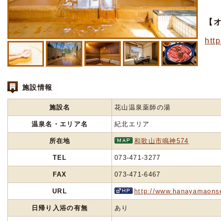
【
htt
施設情報
施設名
花山温泉薬師の湯
温泉名・エリア名
紀北エリア
所在地
和歌山市鳴神574
TEL
073-471-3277
FAX
073-471-6467
URL
http://www.hanayamaons
日帰り入浴の有無
あり