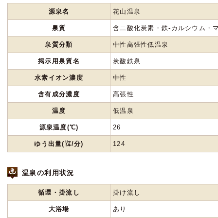
源泉名
花山温泉
泉質
含二酸化炭素・鉄-カルシウム・
泉質分類
中性高張性低温泉
掲示用泉質名
炭酸鉄泉
水素イオン濃度
中性
含有成分濃度
高張性
温度
低温泉
源泉温度(℃)
26
ゆう出量(㍑/分)
124
温泉の利用状況
循環・掛流し
掛け流し
大浴場
あり