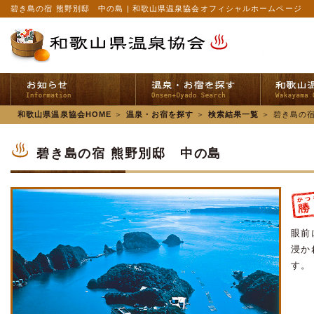
碧き島の宿 熊野別邸 中の島 | 和歌山県温泉協会オフィシャルホームページ
和歌山県温泉協会HOME
＞
温泉・お宿を探す
＞
検索結果一覧
＞
碧き島の宿
碧き島の宿 熊野別邸 中の島
眼前
浸か
す。