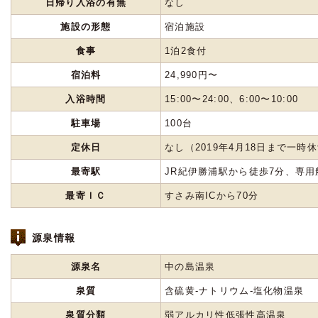
日帰り入浴の有無
なし
施設の形態
宿泊施設
食事
1泊2食付
宿泊料
24,990円〜
入浴時間
15:00〜24:00、6:00〜10:00
駐車場
100台
定休日
なし（2019年4月18日まで一
最寄駅
JR紀伊勝浦駅から徒歩7分、専用
最寄ＩＣ
すさみ南ICから70分
源泉情報
源泉名
中の島温泉
泉質
含硫黄-ナトリウム-塩化物温泉
泉質分類
弱アルカリ性低張性高温泉