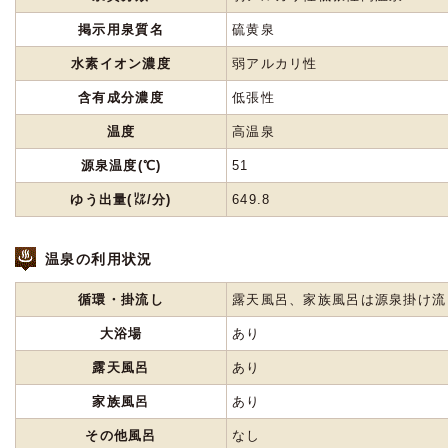
掲示用泉質名
硫黄泉
水素イオン濃度
弱アルカリ性
含有成分濃度
低張性
温度
高温泉
源泉温度(℃)
51
ゆう出量(㍑/分)
649.8
温泉の利用状況
循環・掛流し
露天風呂、家族風呂は源泉掛け流
大浴場
あり
露天風呂
あり
家族風呂
あり
その他風呂
なし