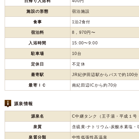
日帰り入浴料
400円
施設の形態
宿泊施設
食事
1泊2食付
宿泊料
8，970円〜
入浴時間
15:00〜9:00
駐車場
10台
定休日
不定休
最寄駅
JR紀伊田辺駅からバスで約100分
最寄ＩＣ
南紀田辺ICから約70分
源泉情報
源泉名
C中継タンク（王子湯・平成１号
泉質
含硫黄-ナトリウム-炭酸水素塩・
泉質分類
中性低張性高温泉