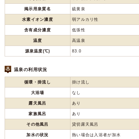
掲示用泉質名
硫黄泉
水素イオン濃度
弱アルカリ性
含有成分濃度
低張性
温度
高温泉
源泉温度(℃)
83.0
温泉の利用状況
循環・掛流し
掛け流し
大浴場
なし
露天風呂
あり
家族風呂
あり
その他風呂
貸切露天風呂
加水の状況
熱い場合は入浴者が加水