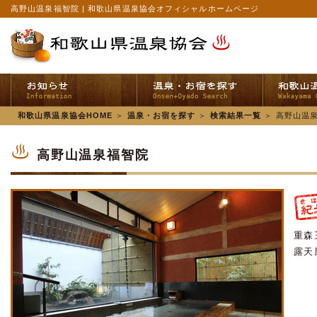
高野山温泉福智院 | 和歌山県温泉協会オフィシャルホームページ
和歌山県温泉協会HOME
＞
温泉・お宿を探す
＞
検索結果一覧
＞
高野山温
高野山温泉福智院
重森
露天