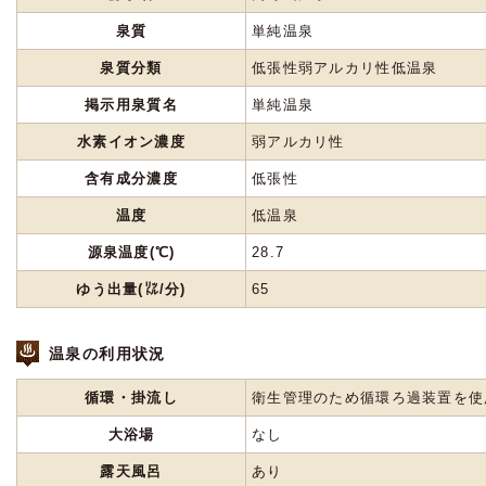
泉質
単純温泉
泉質分類
低張性弱アルカリ性低温泉
掲示用泉質名
単純温泉
水素イオン濃度
弱アルカリ性
含有成分濃度
低張性
温度
低温泉
源泉温度(℃)
28.7
ゆう出量(㍑/分)
65
温泉の利用状況
循環・掛流し
衛生管理のため循環ろ過装置を使
大浴場
なし
露天風呂
あり