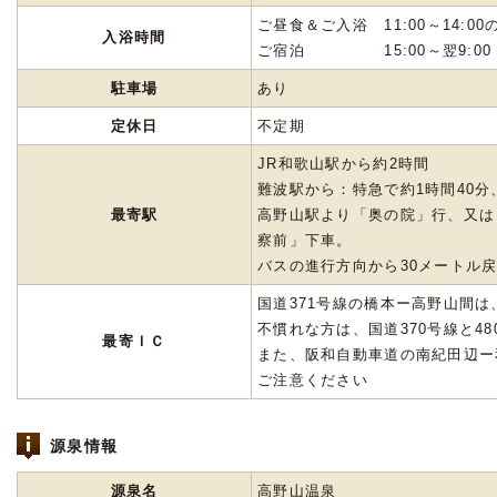
ご昼食＆ご入浴 11:00～14:0
入浴時間
ご宿泊 15:00～翌9:00
駐車場
あり
定休日
不定期
JR和歌山駅から約2時間
難波駅から：特急で約1時間40分
最寄駅
高野山駅より「奥の院」行、又は
察前」下車。
バスの進行方向から30メートル
国道371号線の橋本ー高野山間
不慣れな方は、国道370号線と4
最寄ＩＣ
また、阪和自動車道の南紀田辺ー
ご注意ください
源泉情報
源泉名
高野山温泉